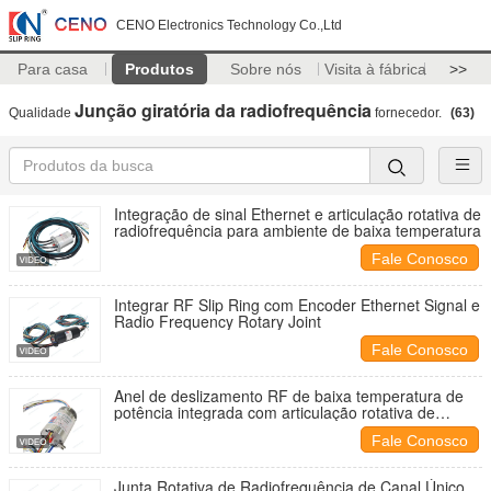
CENO Electronics Technology Co.,Ltd
Para casa
Produtos
Sobre nós
Visita à fábrica
>>
Junção giratória da radiofrequência
Qualidade
fornecedor.
(63)
Integração de sinal Ethernet e articulação rotativa de
radiofrequência para ambiente de baixa temperatura
Fale Conosco
Integrar RF Slip Ring com Encoder Ethernet Signal e
Radio Frequency Rotary Joint
Fale Conosco
Anel de deslizamento RF de baixa temperatura de
potência integrada com articulação rotativa de
radiofrequência
Fale Conosco
Junta Rotativa de Radiofrequência de Canal Único